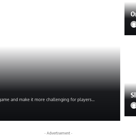
O
S
he game and make it more challenging for players…
- Advertisement -