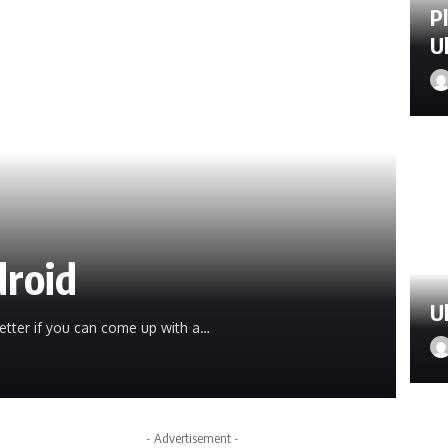
P
U
droid
U
etter if you can come up with a…
- Advertisement -