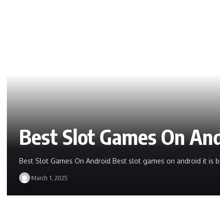
Best Slot Games On An
Best Slot Games On Android Best slot games on android it is b
March 1, 2025