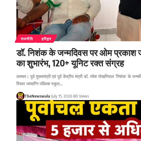
राजनीति
हरिद्वार
डॉ. निशंक के जन्मदिवस पर ओम प्रकाश जम
का शुभारंभ, 120+ यूनिट रक्त संग्रह
लक्सर। पूर्व मुख्यमंत्री एवं पूर्व केंद्रीय मंत्री डॉ. रमेश पोखरियाल ‘निशंक’ के ज
स्थित जमदग्नि पब्लिक स्कूल…
TheNewswala
July 15, 2026
80 Views