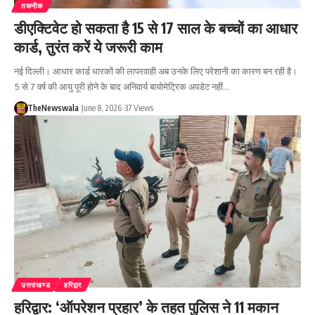
तकनीक
डीएक्टिवेट हो सकता है 15 से 17 साल के बच्चों का आधार
कार्ड, तुरंत करें ये जरूरी काम
नई दिल्ली। आधार कार्ड धारकों की लापरवाही अब उनके लिए परेशानी का कारण बन रही है।
5 से 7 वर्ष की आयु पूरी होने के बाद अनिवार्य बायोमेट्रिक अपडेट नहीं…
TheNewswala
June 8, 2026
37 Views
उत्तराखण्ड
हरिद्वार
हरिद्वार: ‘ऑपरेशन प्रहार’ के तहत पुलिस ने 11 मकान