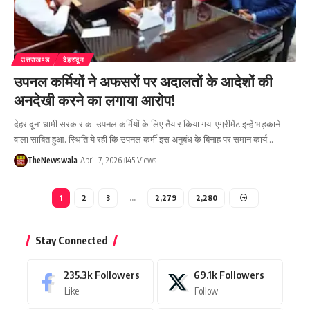
उत्तराखण्ड
देहरादून
उपनल कर्मियों ने अफसरों पर अदालतों के आदेशों की
अनदेखी करने का लगाया आरोप!
देहरादून: धामी सरकार का उपनल कर्मियों के लिए तैयार किया गया एग्रीमेंट इन्हें भड़काने
वाला साबित हुआ. स्थिति ये रही कि उपनल कर्मी इस अनुबंध के बिनाह पर समान कार्य…
TheNewswala
April 7, 2026
145 Views
1
2
3
…
2,279
2,280
Stay Connected
235.3k
Followers
69.1k
Followers
Like
Follow