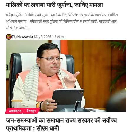
मालिकों पर लगाया भारी जुर्माना, जानिए मामला
हरिद्वार पुलिस ने रविवार को सुरक्षा बढ़ाने के लिए 'ऑपरेशन प्रहार' के तहत सघन चेकिंग
अभियान चलाया। कोतवाली नगर पुलिस की विभिन्न टीमों ने हरकी पौड़ी, खड़खड़ी और
औद्योगिक क्षेत्रों…
TheNewswala
May 3, 2026
115 Views
उत्तराखण्ड
देहरादून
जन-समस्याओं का समाधान राज्य सरकार की सर्वोच्च
प्राथमिकता : सीएम धामी