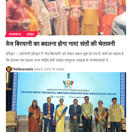
उत्तराखण्ड
हरिद्वार
वेज बिरयानी का बदलना होगा नाम! संतों की चेतावनी
हरिद्वार । धर्मनगरी हरिद्वार में ‘वेज बिरयानी’ को लेकर बवाल शुरू हो गया है. संतों का कहना है
कि इसका नाम बदला जाना चाहिए.श्री अखंड परशुराम अखाड़े के कार्यकर्ताओं ने…
TheNewswala
June 8, 2026
74 Views