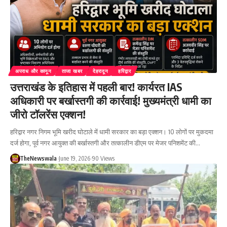
अपराध और कानून
ताजा खबर
देहरादून
हरिद्वार
उत्तराखंड के इतिहास में पहली बार! कार्यरत IAS
अधिकारी पर बर्खास्तगी की कार्रवाई! मुख्यमंत्री धामी का
जीरो टॉलरेंस एक्शन!
हरिद्वार नगर निगम भूमि खरीद घोटाले में धामी सरकार का बड़ा एक्शन। 10 लोगों पर मुकदमा
दर्ज होगा, पूर्व नगर आयुक्त की बर्खास्तगी और तत्कालीन डीएम पर मेजर पनिशमेंट की…
TheNewswala
June 19, 2026
90 Views