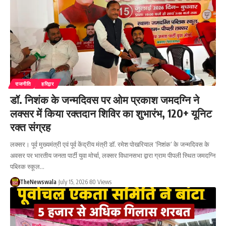
राजनीति
हरिद्वार
डॉ. निशंक के जन्मदिवस पर ओम प्रकाश जमदग्नि ने
लक्सर में किया रक्तदान शिविर का शुभारंभ, 120+ यूनिट
रक्त संग्रह
लक्सर। पूर्व मुख्यमंत्री एवं पूर्व केंद्रीय मंत्री डॉ. रमेश पोखरियाल ‘निशंक’ के जन्मदिवस के
अवसर पर भारतीय जनता पार्टी युवा मोर्चा, लक्सर विधानसभा द्वारा ग्राम पीपली स्थित जमदग्नि
पब्लिक स्कूल…
TheNewswala
July 15, 2026
80 Views