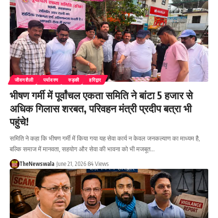
जीवनशैली
पर्यावरण
रुड़की
हरिद्वार
भीषण गर्मी में पूर्वांचल एकता समिति ने बांटा 5 हजार से
अधिक गिलास शरबत, परिवहन मंत्री प्रदीप बत्रा भी
पहुंचे!
समिति ने कहा कि भीषण गर्मी में किया गया यह सेवा कार्य न केवल जनकल्याण का माध्यम है,
बल्कि समाज में मानवता, सहयोग और सेवा की भावना को भी मजबूत…
TheNewswala
June 21, 2026
84 Views